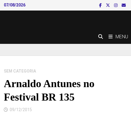
Skip
07/08/2026
to
content
MENU
SEM CATEGORIA
Arnaldo Antunes no
Festival BR 135
09/12/2015