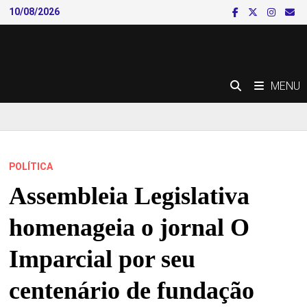
Skip
10/08/2026
to
content
MENU
POLÍTICA
Assembleia Legislativa
homenageia o jornal O
Imparcial por seu
centenário de fundação