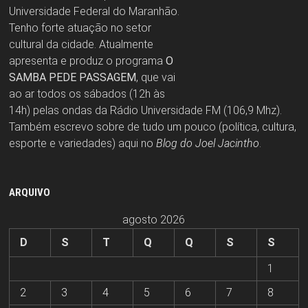
Universidade Federal do Maranhão.
Tenho forte atuação no setor
cultural da cidade. Atualmente
apresenta e produz o programa
O
SAMBA PEDE PASSAGEM
, que vai
ao ar todos os sábados (12h às
14h) pelas ondas da Rádio Universidade FM (106,9 Mhz).
Também escrevo sobre de tudo um pouco (política, cultura,
esporte e variedades) aqui no
Blog do Joel Jacintho
.
ARQUIVO
agosto 2026
D
S
T
Q
Q
S
S
1
2
3
4
5
6
7
8