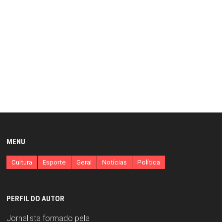
MENU
Cultura
Esporte
Geral
Notícias
Política
PERFIL DO AUTOR
Jornalista formado pela