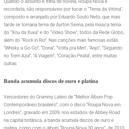
Quando o assunto é trilha de novela, Roupa Nova é
recordista, são responsáveis por tocar o “Tema da Vitória”,
composto e arranjado por Eduardo Souto Neto, que mais
tarde se tornaria tema de Ayrton Senna, pela música tema
do “Xou da Xuxa” e do “Vídeo Show”, todos da Rede Globo,
além do “Rock in Rio”. Nas canções mais famosas estão
“Whisky a Go-Go”, “Dona”, “Volta pra Mim”, “Anjo”, “Seguindo
no Trem Azul”, “A Viagem”, “Coração Pirata”, entre muitas
outras.
Banda acumula discos de ouro e platina
Vencedores do Grammy Latino de “Melhor Álbum Pop
Contemporâneo brasileiro”, com o disco “Roupa Nova em
Londres”, gravado em 2009, nos estúdios de Abbey Road
na capital britânica, a banda acumula discos de ouro e
platina, como com o álbum “Roupa Nova 30 anos”, de 2010.