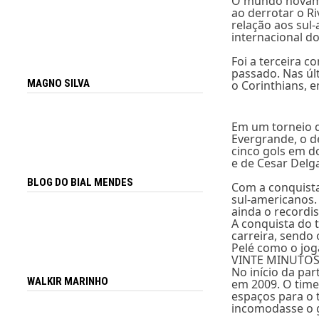
O mundo novamen
ao derrotar o R
relação aos sul-
internacional d
Foi a terceira 
passado. Nas úl
MAGNO SILVA
o Corinthians, 
Em um torneio q
Evergrande, o d
cinco gols em do
e de Cesar Delg
BLOG DO BIAL MENDES
Com a conquista
sul-americanos. 
ainda o recordis
A conquista do t
carreira, sendo
Pelé como o joga
VINTE MINUTOS
No início da par
WALKIR MARINHO
em 2009. O time
espaços para o 
incomodasse o g