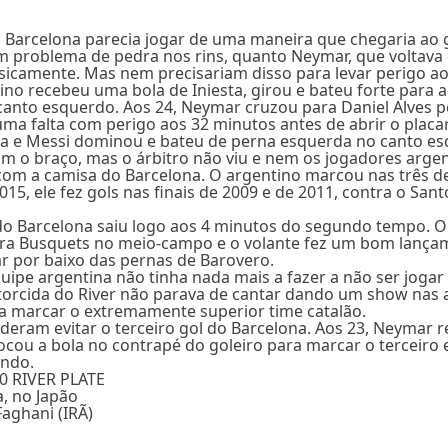
o Barcelona parecia jogar de uma maneira que chegaria ao 
 problema de pedra nos rins, quanto Neymar, que voltava
sicamente. Mas nem precisariam disso para levar perigo ao 
ino recebeu uma bola de Iniesta, girou e bateu forte para 
canto esquerdo. Aos 24, Neymar cruzou para Daniel Alves p
uma falta com perigo aos 32 minutos antes de abrir o placa
ça e Messi dominou e bateu de perna esquerda no canto es
com o braço, mas o árbitro não viu e nem os jogadores arge
com a camisa do Barcelona. O argentino marcou nas três d
2015, ele fez gols nas finais de 2009 e de 2011, contra o Sant
o Barcelona saiu logo aos 4 minutos do segundo tempo. O R
ara Busquets no meio-campo e o volante fez um bom lançam
r por baixo das pernas de Barovero.
equipe argentina não tinha nada mais a fazer a não ser joga
 torcida do River não parava de cantar dando um show nas
 marcar o extremamente superior time catalão.
deram evitar o terceiro gol do Barcelona. Aos 23, Neymar 
cou a bola no contrapé do goleiro para marcar o terceiro e
ndo.
0 RIVER PLATE
, no Japão
Faghani (IRÃ)