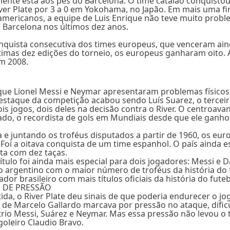
te está aos pés do Barcelona. O time catalão conquistou
iver Plate por 3 a 0 em Yokohama, no Japão. Em mais uma fi
americanos, a equipe de Luis Enrique não teve muito proble
o Barcelona nos últimos dez anos.
conquista consecutiva dos times europeus, que venceram ain
timas dez edições do torneio, os europeus ganharam oito. A
em 2008.
ue Lionel Messi e Neymar apresentaram problemas físicos
estaque da competição acabou sendo Luís Suarez, o terceir
is jogos, dois deles na decisão contra o River. O centroavant
ado, o recordista de gols em Mundiais desde que ele ganhou
 e juntando os troféus disputados a partir de 1960, os eur
Foi a oitava conquista de um time espanhol. O país ainda está
ta com dez taças.
ítulo foi ainda mais especial para dois jogadores: Messi e 
 o argentino com o maior número de troféus da história do 
dor brasileiro com mais títulos oficiais da história do futeb
 DE PRESSÃO
tida, o River Plate deu sinais de que poderia endurecer o j
 de Marcelo Gallardo marcava por pressão no ataque, dific
trio Messi, Suárez e Neymar. Mas essa pressão não levou o 
oleiro Claudio Bravo.