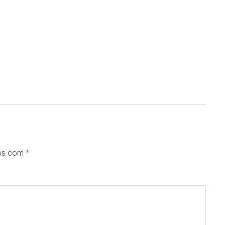
dos com
*