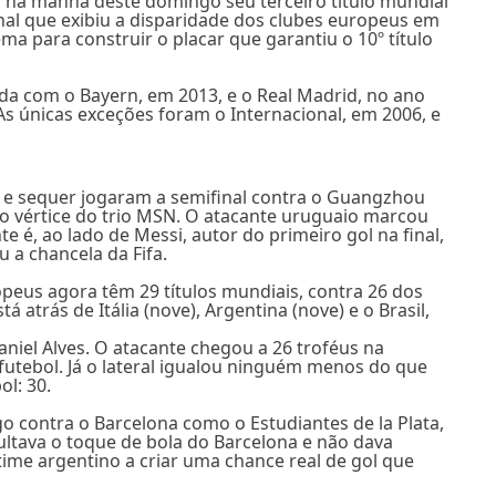
 na manhã deste domingo seu terceiro título mundial
nal que exibiu a disparidade dos clubes europeus em
ma para construir o placar que garantiu o 10º título
da com o Bayern, em 2013, e o Real Madrid, no ano
s únicas exceções foram o Internacional, em 2006, e
 e sequer jogaram a semifinal contra o Guangzhou
o vértice do trio MSN. O atacante uruguaio marcou
e é, ao lado de Messi, autor do primeiro gol na final,
 a chancela da Fifa.
opeus agora têm 29 títulos mundiais, contra 26 dos
 atrás de Itália (nove), Argentina (nove) e o Brasil,
Daniel Alves. O atacante chegou a 26 troféus na
futebol. Já o lateral igualou ninguém menos do que
ol: 30.
ogo contra o Barcelona como o Estudiantes de la Plata,
ultava o toque de bola do Barcelona e não dava
time argentino a criar uma chance real de gol que