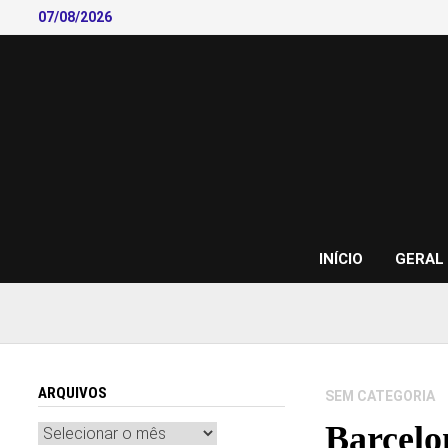
Skip
07/08/2026
to
content
INÍCIO
GERAL
ARQUIVOS
SEM CATEGORIA
Barcelon
Arquivos