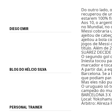
Do outro lado, 
recuperou de um
estarem 100% fi
Aos 10, o argent
no Mundial, no 
DIEGO EMIR
Messi cobraria 
ajeitou de cabe
ajeitou a bola 
jogos de Messi 
título. Além de 
SUÁREZ DECIDE
O segundo gol d
Iniesta tocou p
marcador e toca
A partir daí, a 
BLOG DO HÉLCIO SILVA
Barcelona. Se a
que podiam para
Mas eles não pu
O uruguaio só to
campeão do mu
BARCELONA 3 X 
Local: Yokohama
Árbitro: Alireza 
PERSONAL TRAINER