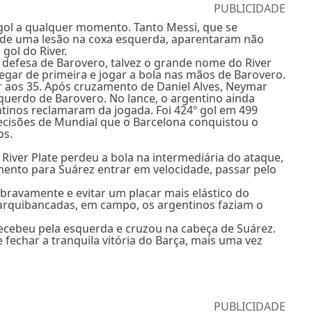
PUBLICIDADE
gol a qualquer momento. Tanto Messi, que se
 de uma lesão na coxa esquerda, aparentaram não
gol do River.
a defesa de Barovero, talvez o grande nome do River
egar de primeira e jogar a bola nas mãos de Barovero.
r aos 35. Após cruzamento de Daniel Alves, Neymar
querdo de Barovero. No lance, o argentino ainda
ntinos reclamaram da jogada. Foi 424º gol em 499
ecisões de Mundial que o Barcelona conquistou o
os.
iver Plate perdeu a bola na intermediária do ataque,
ento para Suárez entrar em velocidade, passar pelo
r bravamente e evitar um placar mais elástico do
 arquibancadas, em campo, os argentinos faziam o
recebeu pela esquerda e cruzou na cabeça de Suárez.
 fechar a tranquila vitória do Barça, mais uma vez
PUBLICIDADE