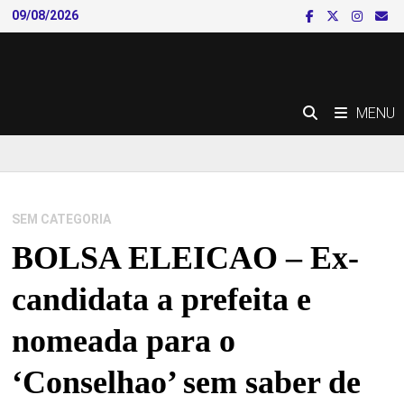
Skip
09/08/2026
to
content
MENU
SEM CATEGORIA
BOLSA ELEICAO – Ex-
candidata a prefeita e
nomeada para o
‘Conselhao’ sem saber de