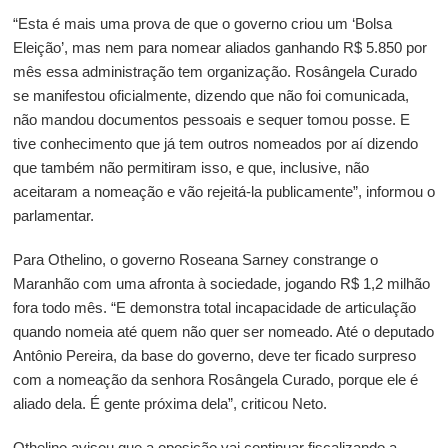
“Esta é mais uma prova de que o governo criou um ‘Bolsa
Eleição’, mas nem para nomear aliados ganhando R$ 5.850 por
mês essa administração tem organização. Rosângela Curado
se manifestou oficialmente, dizendo que não foi comunicada,
não mandou documentos pessoais e sequer tomou posse. E
tive conhecimento que já tem outros nomeados por aí dizendo
que também não permitiram isso, e que, inclusive, não
aceitaram a nomeação e vão rejeitá-la publicamente”, informou o
parlamentar.
Para Othelino, o governo Roseana Sarney constrange o
Maranhão com uma afronta à sociedade, jogando R$ 1,2 milhão
fora todo mês. “E demonstra total incapacidade de articulação
quando nomeia até quem não quer ser nomeado. Até o deputado
Antônio Pereira, da base do governo, deve ter ficado surpreso
com a nomeação da senhora Rosângela Curado, porque ele é
aliado dela. É gente próxima dela”, criticou Neto.
Othelino avisou que a oposição vai continuar fiscalizando a