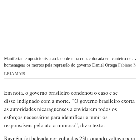
V
o
Manifestante oposicionista ao lado de uma cruz colocada em canteiro de av
l
homenagear os mortos pela repressão do governo Daniel Ortega
Fabiano Mai
t
LEIA MAIS
a
r
Em nota, o governo brasileiro condenou o caso e se
disse indignado com a morte. “O governo brasileiro exorta
as autoridades nicaraguenses a envidarem todos os
esforços necessários para identificar e punir os
responsáveis pelo ato criminoso”, diz o texto.
Raynéia foi baleada por volta das 23h, quando voltava para