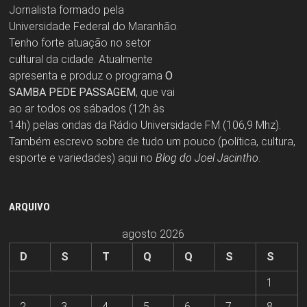
Jornalista formado pela
Universidade Federal do Maranhão.
Tenho forte atuação no setor
cultural da cidade. Atualmente
apresenta e produz o programa
O
SAMBA PEDE PASSAGEM
, que vai
ao ar todos os sábados (12h às
14h) pelas ondas da Rádio Universidade FM (106,9 Mhz).
Também escrevo sobre de tudo um pouco (política, cultura,
esporte e variedades) aqui no
Blog do Joel Jacintho
.
ARQUIVO
agosto 2026
D
S
T
Q
Q
S
S
1
2
3
4
5
6
7
8