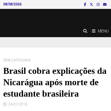
Skip
08/08/2026
to
content
MENU
SEM CATEGORIA
Brasil cobra explicações da
Nicarágua após morte de
estudante brasileira
24/07/2018