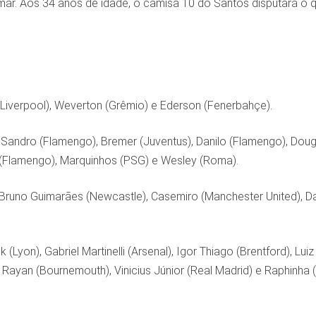
ar. Aos 34 anos de idade, o camisa 10 do Santos disputará o qu
(Liverpool), Weverton (Grêmio) e Ederson (Fenerbahçe).
Sandro (Flamengo), Bremer (Juventus), Danilo (Flamengo), Dougla
a (Flamengo), Marquinhos (PSG) e Wesley (Roma).
Bruno Guimarães (Newcastle), Casemiro (Manchester United), Dan
k (Lyon), Gabriel Martinelli (Arsenal), Igor Thiago (Brentford), Lu
Rayan (Bournemouth), Vinicius Júnior (Real Madrid) e Raphinha 