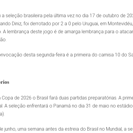
 seleção brasileira pela última vez no dia 17 de outubro de 2
ando Diniz, foi derrotado por 2 a 0 pelo Uruguai, em Montevidéu,
 A lembrança deste jogo é de amarga lembrança para o atacan
ão.
onvocação desta segunda-feira é a primeira do camisa 10 do Sa
rios
a Copa de 2026 o Brasil fará duas partidas preparatórias. A prim
l. A seleção enfrentará o Panamá no dia 31 de maio no estádio 
a).
de junho, uma semana antes da estreia do Brasil no Mundial, a s