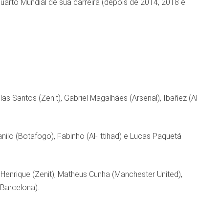
arto Mundial de sua carreira (depois de 2014, 2018 e
s Santos (Zenit), Gabriel Magalhães (Arsenal), Ibañez (Al-
ilo (Botafogo), Fabinho (Al-Ittihad) e Lucas Paquetá
iz Henrique (Zenit), Matheus Cunha (Manchester United),
(Barcelona).