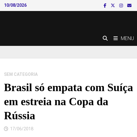
Skip
10/08/2026
to
content
MENU
SEM CATEGORIA
Brasil só empata com Suíça
em estreia na Copa da
Rússia
17/06/2018