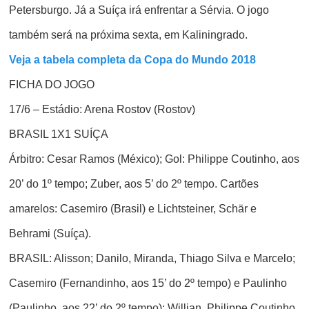
Petersburgo. Já a Suíça irá enfrentar a Sérvia. O jogo
também será na próxima sexta, em Kaliningrado.
Veja a tabela completa da Copa do Mundo 2018
FICHA DO JOGO
17/6 – Estádio: Arena Rostov (Rostov)
BRASIL 1X1 SUÍÇA
Árbitro
: Cesar Ramos (México);
Gol:
Philippe Coutinho, aos
20’ do 1º tempo; Zuber, aos 5’ do 2º tempo.
Cartões
amarelos
: Casemiro (Brasil) e Lichtsteiner, Schär e
Behrami (Suíça).
BRASIL
: Alisson; Danilo, Miranda, Thiago Silva e Marcelo;
Casemiro (Fernandinho, aos 15’ do 2º tempo) e Paulinho
(Paulinho, aos 22’ do 2º tempo); Willian, Philippe Coutinho