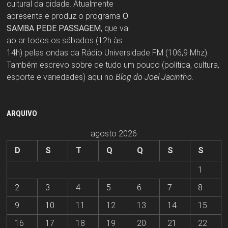
cultural da cidade. Atualmente
apresenta e produz o programa
O
SAMBA PEDE PASSAGEM
, que vai
ao ar todos os sábados (12h às
14h) pelas ondas da Rádio Universidade FM (106,9 Mhz).
Também escrevo sobre de tudo um pouco (política, cultura,
esporte e variedades) aqui no
Blog do Joel Jacintho
.
ARQUIVO
agosto 2026
D
S
T
Q
Q
S
S
1
2
3
4
5
6
7
8
9
10
11
12
13
14
15
16
17
18
19
20
21
22