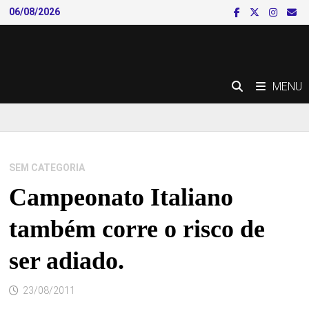
Skip
06/08/2026
to
content
MENU
SEM CATEGORIA
Campeonato Italiano
também corre o risco de
ser adiado.
23/08/2011