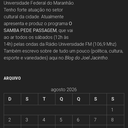
Universidade Federal do Maranhão.
Tenho forte atuação no setor
cultural da cidade. Atualmente
apresenta e produz o programa
O
SAMBA PEDE PASSAGEM
, que vai
ao ar todos os sábados (12h às
14h) pelas ondas da Rádio Universidade FM (106,9 Mhz).
Também escrevo sobre de tudo um pouco (política, cultura,
esporte e variedades) aqui no
Blog do Joel Jacintho
.
ARQUIVO
agosto 2026
D
S
T
Q
Q
S
S
1
2
3
4
5
6
7
8