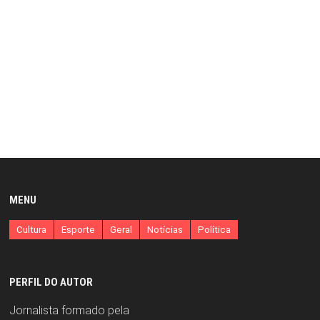
MENU
Cultura
Esporte
Geral
Notícias
Política
PERFIL DO AUTOR
Jornalista formado pela