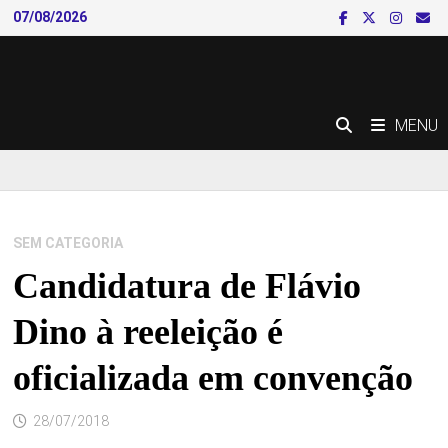
Skip
07/08/2026
to
content
MENU
SEM CATEGORIA
Candidatura de Flávio
Dino à reeleição é
oficializada em convenção
28/07/2018