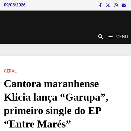
Skip
09/08/2026
to
content
MENU
GERAL
Cantora maranhense
Klicia lança “Garupa”,
primeiro single do EP
“Entre Marés”