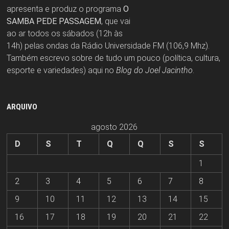
apresenta e produz o programa
O
SAMBA PEDE PASSAGEM
, que vai
ao ar todos os sábados (12h às
14h) pelas ondas da Rádio Universidade FM (106,9 Mhz).
Também escrevo sobre de tudo um pouco (política, cultura,
esporte e variedades) aqui no
Blog do Joel Jacintho
.
ARQUIVO
agosto 2026
D
S
T
Q
Q
S
S
1
2
3
4
5
6
7
8
9
10
11
12
13
14
15
16
17
18
19
20
21
22