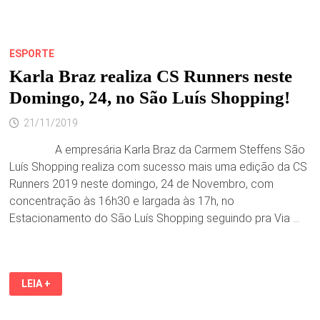
ESPORTE
Karla Braz realiza CS Runners neste
Domingo, 24, no São Luís Shopping!
21/11/2019
A empresária Karla Braz da Carmem Steffens São
Luís Shopping realiza com sucesso mais uma edição da CS
Runners 2019 neste domingo, 24 de Novembro, com
concentração às 16h30 e largada às 17h, no
Estacionamento do São Luís Shopping seguindo pra Via …
KARLA
LEIA +
BRAZ
REALIZA
CS
RUNNERS