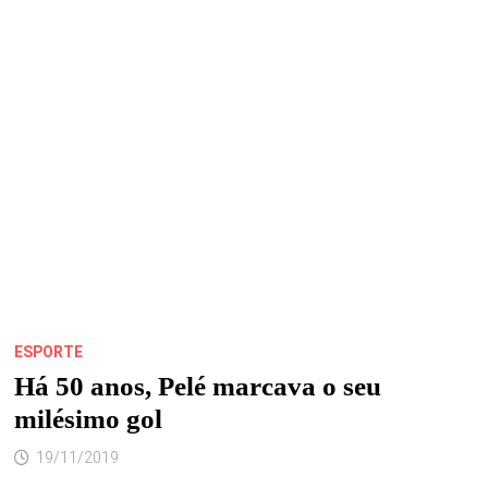
NESTE
DOMINGO,
24,
NO
SÃO
LUÍS
SHOPPING!
ESPORTE
Há 50 anos, Pelé marcava o seu
milésimo gol
19/11/2019