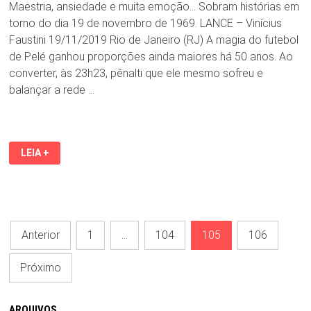
Maestria, ansiedade e muita emoção… Sobram histórias em
torno do dia 19 de novembro de 1969. LANCE – Vinícius
Faustini 19/11/2019 Rio de Janeiro (RJ) A magia do futebol
de Pelé ganhou proporções ainda maiores há 50 anos. Ao
converter, às 23h23, pênalti que ele mesmo sofreu e
balançar a rede …
HÁ
LEIA +
50
ANOS,
PELÉ
MARCAVA
O
SEU
MILÉSIMO
Paginação
GOL
Anterior
1
…
104
105
106
de
Próximo
posts
ARQUIVOS