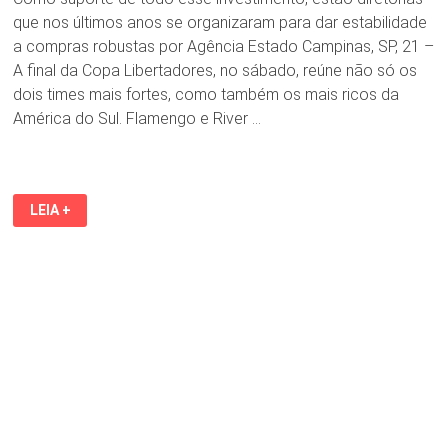
que nos últimos anos se organizaram para dar estabilidade
a compras robustas por Agência Estado Campinas, SP, 21 –
A final da Copa Libertadores, no sábado, reúne não só os
dois times mais fortes, como também os mais ricos da
América do Sul. Flamengo e River …
TIMES
LEIA +
MAIS
RICOS
DA
AMÉRICA
DO
SUL,
FLA
E
RIVER
FAZEM
FINAL
QUE
VALE
R$
1,3
BI