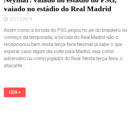
vaiado no estádio do Real Madrid
27/11/2019
Assim como a torcida do PSG pegou no pé do brasileiro no
começo da temporada, a torcida do Real Madrid não o
recepcionou bem nesta terça-feira Neymar já sabe o que
esperar caso algum dia volte para Madrid, seja como
adversário ou como jogador do Real. Nesta terça-feira, o
atacante …
NEYMAR:
LEIA +
VAIADO
NO
ESTÁDIO
DO
PSG,
VAIADO
NO
ESTÁDIO
DO
REAL