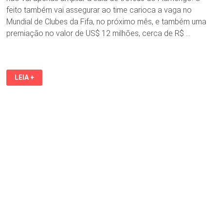
feito também vai assegurar ao time carioca a vaga no
Mundial de Clubes da Fifa, no próximo mês, e também uma
premiação no valor de US$ 12 milhões, cerca de R$ …
COM
LEIA +
TÍTULO,
FLAMENGO
GARANTE
VAGA
NO
MUNDIAL
DE
CLUBES
E
EMBOLSA
US$
12
MILHÕES