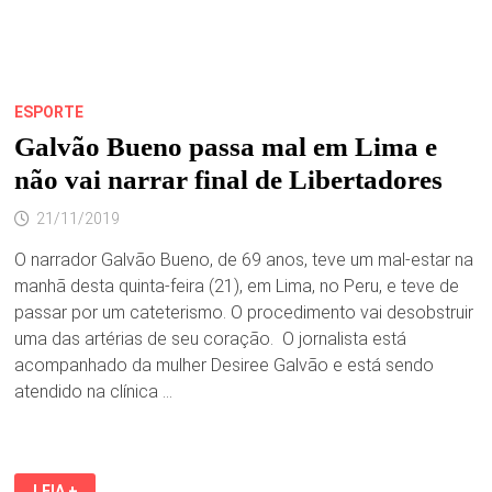
ESPORTE
Galvão Bueno passa mal em Lima e
não vai narrar final de Libertadores
21/11/2019
O narrador Galvão Bueno, de 69 anos, teve um mal-estar na
manhã desta quinta-feira (21), em Lima, no Peru, e teve de
passar por um cateterismo. O procedimento vai desobstruir
uma das artérias de seu coração. O jornalista está
acompanhado da mulher Desiree Galvão e está sendo
atendido na clínica …
GALVÃO
LEIA +