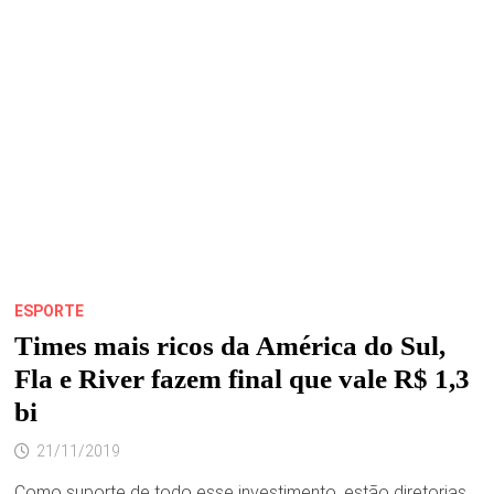
CIMA
DO
RIVER
PLATE
E
É
CAMPEÃO
DA
LIBERTADORES
ESPORTE
Times mais ricos da América do Sul,
Fla e River fazem final que vale R$ 1,3
bi
21/11/2019
Como suporte de todo esse investimento, estão diretorias