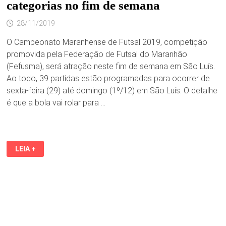
categorias no fim de semana
28/11/2019
O Campeonato Maranhense de Futsal 2019, competição
promovida pela Federação de Futsal do Maranhão
(Fefusma), será atração neste fim de semana em São Luís.
Ao todo, 39 partidas estão programadas para ocorrer de
sexta-feira (29) até domingo (1º/12) em São Luís. O detalhe
é que a bola vai rolar para …
ESTADUAL
LEIA +
DE
FUTSAL
TERÁ
RODADA
EM
9
CATEGORIAS
NO
FIM
DE
SEMANA