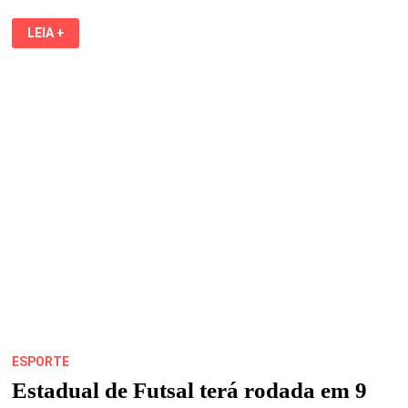
II
LEIA +
OPEN
NORDESTE
DE
SINUCA
2019
INICIA
DIA
18,
NA
AABB/SÃO
LUÍS
ESPORTE
Estadual de Futsal terá rodada em 9