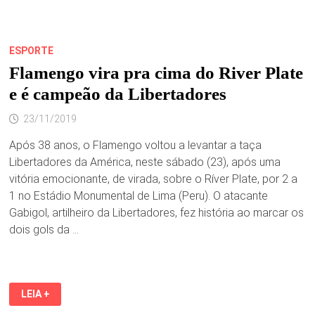
ESPORTE
Flamengo vira pra cima do River Plate
e é campeão da Libertadores
23/11/2019
Após 38 anos, o Flamengo voltou a levantar a taça
Libertadores da América, neste sábado (23), após uma
vitória emocionante, de virada, sobre o Ríver Plate, por 2 a
1 no Estádio Monumental de Lima (Peru). O atacante
Gabigol, artilheiro da Libertadores, fez história ao marcar os
dois gols da …
FLAMENGO
LEIA +
VIRA
PRA