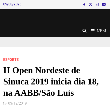
Skip
09/08/2026
to
content
MENU
ESPORTE
II Open Nordeste de
Sinuca 2019 inicia dia 18,
na AABB/São Luís
03/12/2019