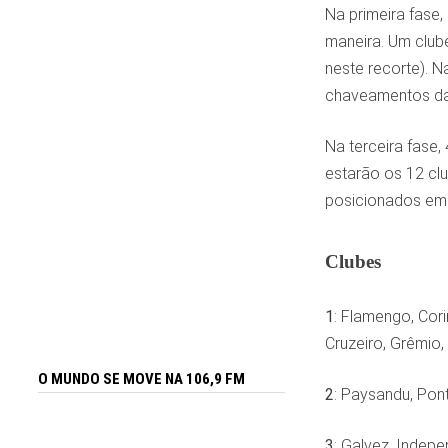
Na primeira fase,
maneira. Um clube
neste recorte). N
chaveamentos da
Na terceira fase,
estarão os 12 clu
posicionados em 
Clubes
1
: Flamengo, Cori
Cruzeiro, Grêmio,
O MUNDO SE MOVE NA 106,9 FM
2
: Paysandu, Pont
3
: Galvez, Indep