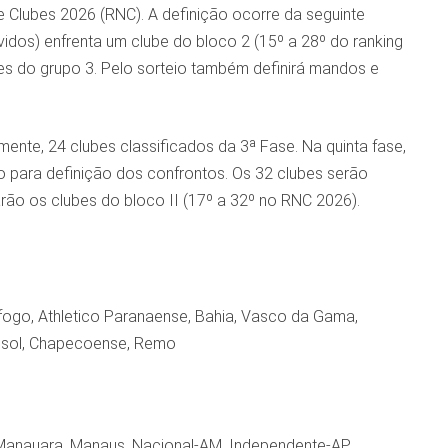
e Clubes 2026 (RNC). A definição ocorre da seguinte
vidos) enfrenta um clube do bloco 2 (15º a 28º do ranking
tes do grupo 3. Pelo sorteio também definirá mandos e
mente, 24 clubes classificados da 3ª Fase. Na quinta fase,
o para definição dos confrontos. Os 32 clubes serão
rão os clubes do bloco II (17º a 32º no RNC 2026).
tafogo, Athletico Paranaense, Bahia, Vasco da Gama,
irassol, Chapecoense, Remo
Manauara, Manaus, Nacional-AM, Independente-AP,