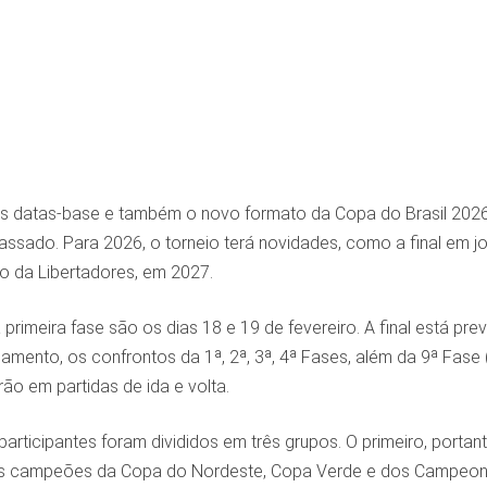
s datas-base e também o novo formato da Copa do Brasil 2026
assado. Para 2026, o torneio terá novidades, como a final em j
o da Libertadores, em 2027.
primeira fase são os dias 18 e 19 de fevereiro. A final está 
lamento, os confrontos da 1ª, 2ª, 3ª, 4ª Fases, além da 9ª Fase (
ão em partidas de ida e volta.
articipantes foram divididos em três grupos. O primeiro, porta
 campeões da Copa do Nordeste, Copa Verde e dos Campeonato