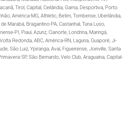
canã, Tirol, Capital, Ceilândia, Gama, Desportiva, Porto
ranhão, América-MG, Athletic, Betim, Tombense, Uberlândia,
 de Marabá, Bragantino-PA, Castanhal, Tuna Luso,
nse-PI, Piauí, Azuriz, Cianorte, Londrina, Maringá,
 Volta Redonda, ABC, América-RN, Laguna, Guaporé, Ji-
, São Luiz, Ypiranga, Avaí, Figueirense, Joinville, Santa
Primavera-SP, São Bernardo, Velo Club, Araguaína, Capital-