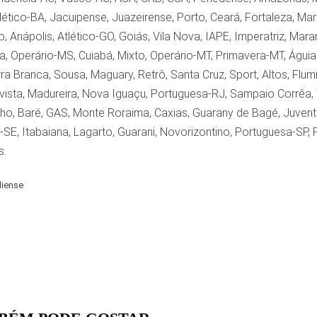
tlético-BA, Jacuipense, Juazeirense, Porto, Ceará, Fortaleza, Mara
co, Anápolis, Atlético-GO, Goiás, Vila Nova, IAPE, Imperatriz, Ma
a, Operário-MS, Cuiabá, Mixto, Operário-MT, Primavera-MT, Águia
a Branca, Sousa, Maguary, Retrô, Santa Cruz, Sport, Altos, Flumine
vista, Madureira, Nova Iguaçu, Portuguesa-RJ, Sampaio Corrêa,
ho, Baré, GAS, Monte Roraima, Caxias, Guarany de Bagé, Juventude
-SE, Itabaiana, Lagarto, Guarani, Novorizontino, Portuguesa-SP, 
s.
liense