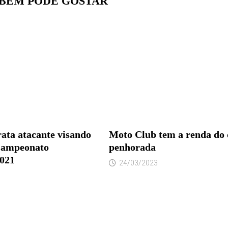
BÉM PODE GOSTAR
ata atacante visando
Moto Club tem a renda do 
 Campeonato
penhorada
021
24/03/2023