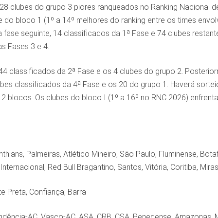
 28 clubes do grupo 3 piores ranqueados no Ranking Nacional d
 do bloco 1 (1º a 14º melhores do ranking entre os times envol
a fase seguinte, 14 classificados da 1ª Fase e 74 clubes restan
s Fases 3 e 4.
 44 classificados da 2ª Fase e os 4 clubes do grupo 2. Posterior
bes classificados da 4ª Fase e os 20 do grupo 1. Haverá sortei
2 blocos. Os clubes do bloco I (1º a 16º no RNC 2026) enfrenta
nthians, Palmeiras, Atlético Mineiro, São Paulo, Fluminense, Bo
 Internacional, Red Bull Bragantino, Santos, Vitória, Coritiba, M
e Preta, Confiança, Barra
endência-AC, Vasco-AC, ASA, CRB, CSA, Penedense, Amazonas, 