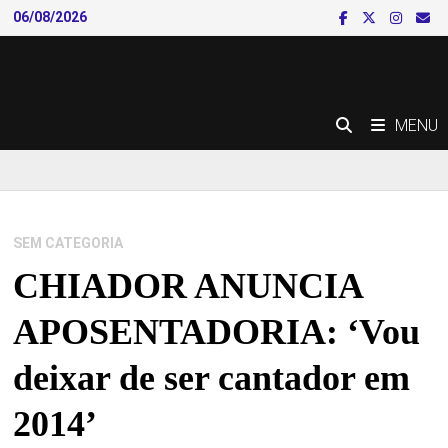
Skip
06/08/2026
to
content
MENU
SEM CATEGORIA
CHIADOR ANUNCIA
APOSENTADORIA: ‘Vou
deixar de ser cantador em
2014’