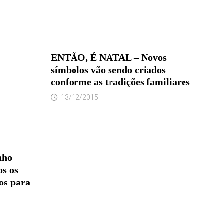
ENTÃO, É NATAL – Novos
símbolos vão sendo criados
conforme as tradições familiares
13/12/2015
nho
os os
os para