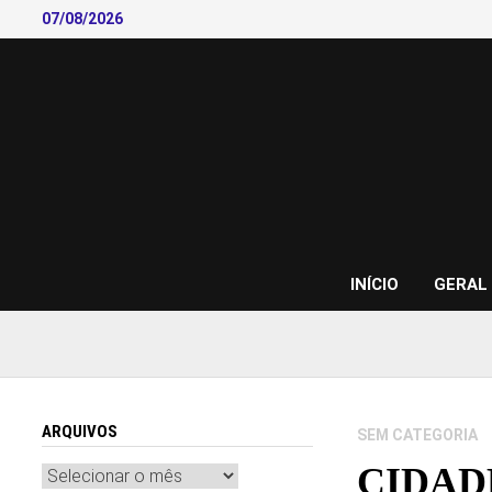
Skip
07/08/2026
to
content
INÍCIO
GERAL
ARQUIVOS
SEM CATEGORIA
CIDAD
Arquivos