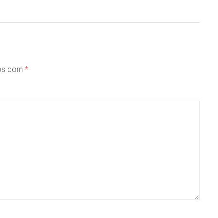
dos com
*