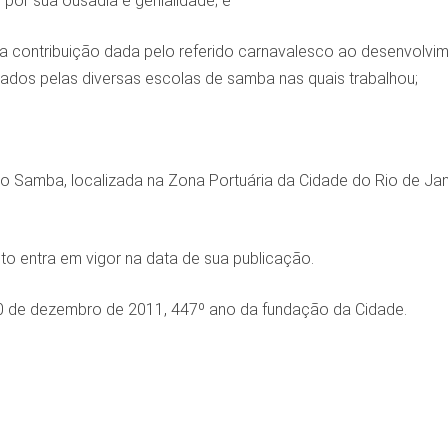
por sua ousadia e genialidade; e
ontribuição dada pelo referido carnavalesco ao desenvolvime
çados pelas diversas escolas de samba nas quais trabalhou;
 do Samba, localizada na Zona Portuária da Cidade do Rio de J
eto entra em vigor na data de sua publicação.
20 de dezembro de 2011, 447º ano da fundação da Cidade.