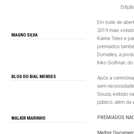
Edição
Em noite
de aber
2019 mais votado
MAGNO SILVA
Karine Teles e par
premiados também
Dornelles, a produ
Kiko Goifman, do
BLOG DO BIAL MENDES
Após a cerimônia
sem necessidade 
Souza, exibido na
público, além da 
PREMIADOS NAC
WALKIR MARINHO
Melhor Documentá