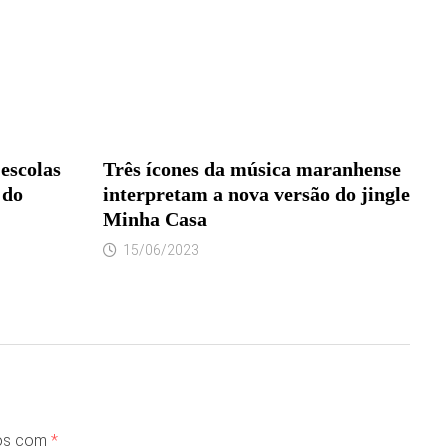
 escolas
Três ícones da música maranhense
 do
interpretam a nova versão do jingle
Minha Casa
15/06/2023
dos com
*