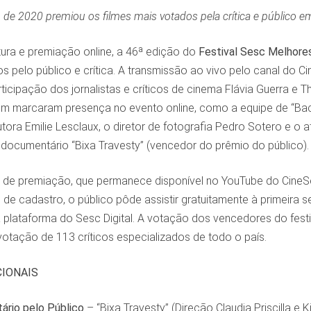
 de 2020 premiou os filmes mais votados pela crítica e público em
tura e premiação online, a 46ª edição do
Festival Sesc Melhore
s pelo público e crítica. A transmissão ao vivo pelo canal do 
ticipação dos jornalistas e críticos de cinema Flávia Guerra e Thi
 marcaram presença no evento online, como a equipe de “Bacur
tora Emilie Lesclaux, o diretor de fotografia Pedro Sotero e o ato
 documentário “Bixa Travesty” (vencedor do prêmio do público).
 de premiação, que permanece disponível no YouTube do CineSe
de cadastro, o público pôde assistir gratuitamente à primeira 
 plataforma do Sesc Digital. A votação dos vencedores do festiva
votação de 113 críticos especializados de todo o país.
IONAIS
rio pelo Público
– “Bixa Travesty” (Direção Claudia Priscilla e 