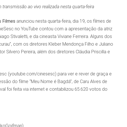
 transmissão ao vivo realizada nesta quarta-feira
s Filmes
anunciou nesta quarta-feira, dia 19, os filmes de
CineSesc no YouTube contou com a apresentação da atriz
ago Stivaletti, e da cineasta Viviane Ferreira. Alguns dos
au”, com os diretores Kleber Mendonça Filho e Juliano
r Silvero Pereira, além dos diretores Cláudia Priscilla e
sc (youtube.com/cinesesc) para ver e rever de graça e
sessão do filme “Meu Nome é Bagdá”, de Caru Alves de
l foi feita via internet e contabilizou 65.620 votos do
KikoGoifman)