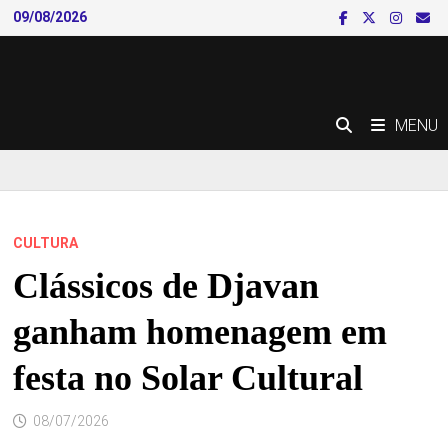
Skip
09/08/2026
to
content
MENU
CULTURA
Clássicos de Djavan
ganham homenagem em
festa no Solar Cultural
08/07/2026