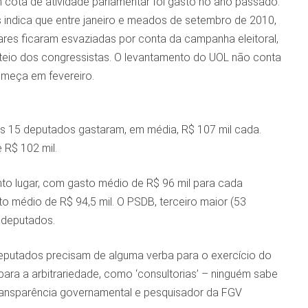
cota de atividade parlamentar foi gasto no ano passado.
 indica que entre janeiro e meados de setembro de 2010,
ares ficaram esvaziadas por conta da campanha eleitoral,
teio dos congressistas. O levantamento do UOL não conta
começa em fevereiro.
s 15 deputados gastaram, em média, R$ 107 mil cada.
 R$ 102 mil.
o lugar, com gasto médio de R$ 96 mil para cada
o médio de R$ 94,5 mil. O PSDB, terceiro maior (53
 deputados.
deputados precisam de alguma verba para o exercício do
ra a arbitrariedade, como ‘consultorias’ – ninguém sabe
transparência governamental e pesquisador da FGV