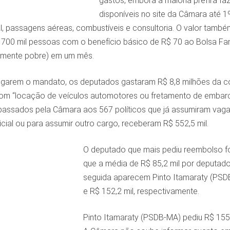
gastos, embora a maioria prefira f
disponíveis no site da Câmara até 1
 passagens aéreas, combustíveis e consultoria. O valor também 
 700 mil pessoas com o benefício básico de R$ 70 ao Bolsa Fam
amente pobre) em um mês.
lgarem o mandato, os deputados gastaram R$ 8,8 milhões da cot
com “locação de veículos automotores ou fretamento de embarca
passados pela Câmara aos 567 políticos que já assumiram vaga
cial ou para assumir outro cargo, receberam R$ 552,5 mil.
O deputado que mais pediu reembolso foi
que a média de R$ 85,2 mil por deputad
seguida aparecem Pinto Itamaraty (PSD
e R$ 152,2 mil, respectivamente.
Pinto Itamaraty (PSDB-MA) pediu R$ 155,