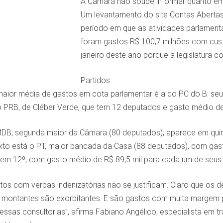
A Câmara não soube informar quanto em 
Um levantamento do site Contas Abertas
período em que as atividades parlament
foram gastos R$ 100,7 milhões com cus
janeiro deste ano porque a legislatura 
Partidos
ior média de gastos em cota parlamentar é a do PC do B: seu
 PRB, de Cléber Verde, que tem 12 deputados e gasto médio de
B, segunda maior da Câmara (80 deputados), aparece em quint
xto está o PT, maior bancada da Casa (88 deputados), com gast
 em 12º, com gasto médio de R$ 89,5 mil para cada um de seus
tos com verbas indenizatórias não se justificam. Claro que os 
montantes são exorbitantes. E são gastos com muita margem pa
essas consultorias”, afirma Fabiano Angélico, especialista em 