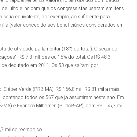
azê-lo rapidamente. Os valores foram obtidos com dados
º de julho e indicam que os congressistas usaram em itens
seria equivalente, por exemplo, ao suficiente para
ília (valor concedido aos beneficiários considerados em
a de atividade parlamentar (18% do total). O segundo
ções”: R$ 7,3 milhões ou 15% do total. Os R$ 48,3
 de deputado em 2011. Os 53 que saíram, por
 Cléber Verde (PRB-MA): R$ 166,8 mil -R$ 81 mil a mais
o, contando todos os 567 que já assumiram neste ano. Em
B-MA) e Evandro Milhomen (PCdoB-AP), com R$ 155,7 mil
7 mil de reembolso.