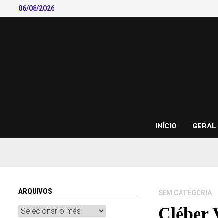
Skip
06/08/2026
to
content
INÍCIO
GERAL
ARQUIVOS
SEM CATEGORIA
Cléber 
Arquivos