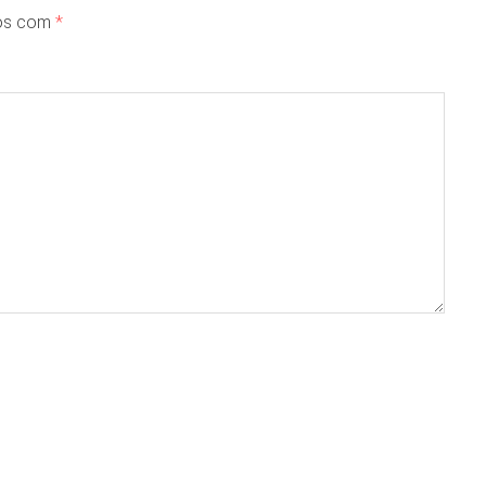
dos com
*