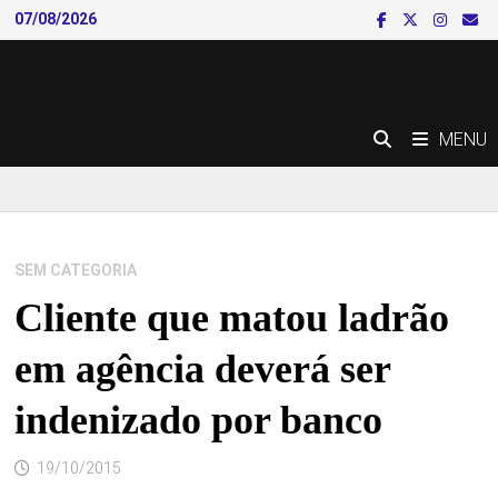
Skip
07/08/2026
to
content
MENU
SEM CATEGORIA
Cliente que matou ladrão
em agência deverá ser
indenizado por banco
19/10/2015