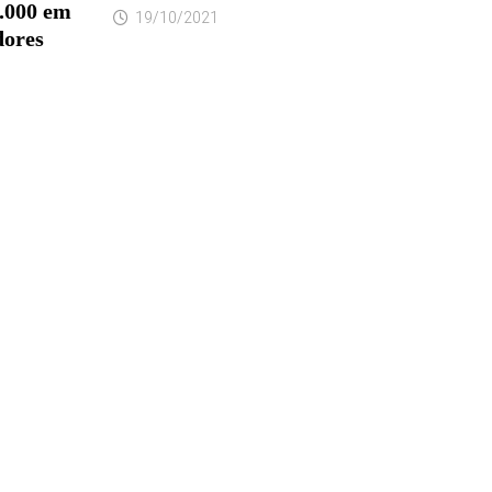
.000 em
19/10/2021
dores