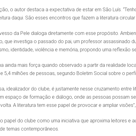
ção, o autor destaca a expectativa de estar em São Luís. “Tenh
eitura daqui. São esses encontros que fazem a literatura circular
vesso da Pele dialoga diretamente com esse propósito. Ambie
 que investiga o passado do pai, um professor assassinado dur
o, identidade, violência e memória, propondo uma reflexão sens
a ainda mais força quando observado a partir da realidade loc
de 5,4 milhões de pessoas, segundo Boletim Social sobre o perf
, idealizador do clube, é justamente nesse cruzamento entre lit
r um espaço de formação e diálogo, onde as pessoas possam se
volta. A literatura tem esse papel de provocar e ampliar visões”,
o papel do clube como uma iniciativa que aproxima leitores e au
 de temas contemporâneos.