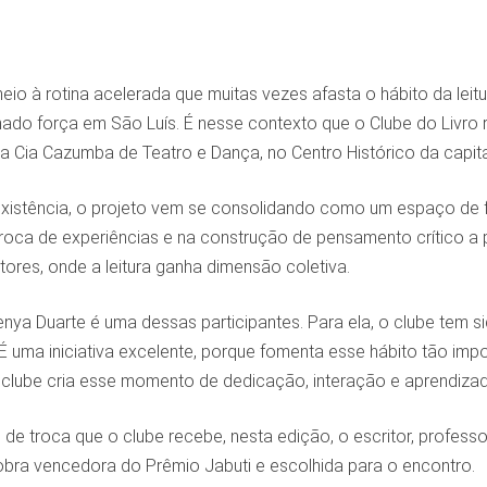
io à rotina acelerada que muitas vezes afasta o hábito da leitu
ado força em São Luís. É nesse contexto que o Clube do Livro r
 na Cia Cazumba de Teatro e Dança, no Centro Histórico da capita
istência, o projeto vem se consolidando como um espaço de for
roca de experiências e na construção de pensamento crítico a pa
itores, onde a leitura ganha dimensão coletiva.
enya Duarte é uma dessas participantes. Para ela, o clube tem 
 “É uma iniciativa excelente, porque fomenta esse hábito tão imp
 clube cria esse momento de dedicação, interação e aprendizado
de troca que o clube recebe, nesta edição, o escritor, professo
obra vencedora do Prêmio Jabuti e escolhida para o encontro.