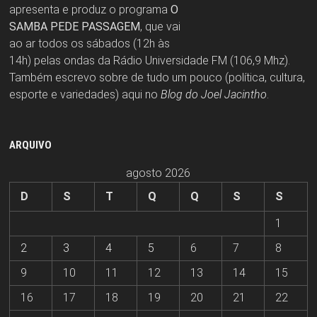
apresenta e produz o programa
O
SAMBA PEDE PASSAGEM
, que vai
ao ar todos os sábados (12h às
14h) pelas ondas da Rádio Universidade FM (106,9 Mhz).
Também escrevo sobre de tudo um pouco (política, cultura,
esporte e variedades) aqui no
Blog do Joel Jacintho
.
ARQUIVO
agosto 2026
D
S
T
Q
Q
S
S
1
2
3
4
5
6
7
8
9
10
11
12
13
14
15
16
17
18
19
20
21
22