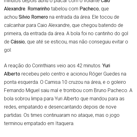
minutos depois abriu o placar com o volante
Caio
Alexandre
.
Romarinho
tabelou com
Pacheco
, que
achou
Silvio Romero
na entrada da área. Ele tocou de
calcanhar para Caio Alexandre, que chegou batendo de
primeira, da entrada da área. A bola foi no cantinho do gol
de
Cássio
, que até se esticou, mas não conseguiu evitar o
gol.
A reação do Corinthians veio aos 42 minutos.
Yuri
Alberto
recebeu pelo centro e acionou Róger Guedes na
ponta esquerda. O Camisa 10 cruzou na área, e o goleiro
Fernando Miguel saiu mal e trombou com Bruno Pacheco. A
bola sobrou limpa para Yuri Alberto que mandou para as
redes, empatando e desencantando depois de nove
partidas. Os times continuaram no ataque, mas o jogo
terminou empatado em Itaquera.