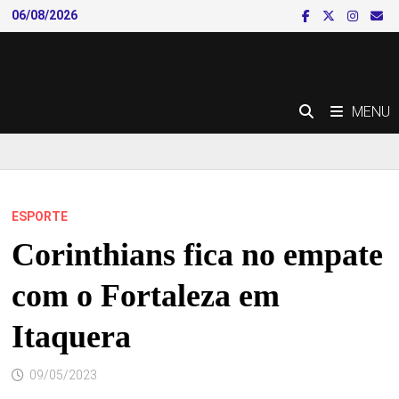
Skip
06/08/2026
to
content
MENU
ESPORTE
Corinthians fica no empate
com o Fortaleza em
Itaquera
09/05/2023