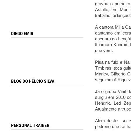
gravou o primeir
Asfalto, em Montr
trabalho foi lanç
A cantora Milla C
cantando em coral
DIEGO EMIR
abertura do Lençói
Ithamara Koorax. 
que vem.
Pisa na fulô e Na
Timbiras, toca gui
Marley, Gilberto 
seguiram A Riqueza,
BLOG DO HÉLCIO SILVA
Já o grupo Vinil 
surgiu em 2010 co
Hendrix, Led Zepp
Atualmente a trupe
Além destes suces
PERSONAL TRAINER
pedreiro que se t