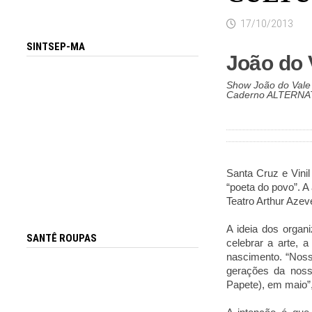
17/10/2013
SINTSEP-MA
João do
Show João do Vale 
Caderno ALTERN
Santa Cruz e Vini
“poeta do povo”. A
Teatro Arthur Azev
A ideia dos organ
SANTÊ ROUPAS
celebrar a arte,
nascimento. “Noss
gerações da noss
Papete), em maio”,