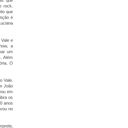
ras que
e rock.
ito que
enção é
Luciana
 Vale e
how, a
rnar um
s. Além
ória, O
o Vale.
am João
reou em
ibra os
20 anos
avou no
rprete,