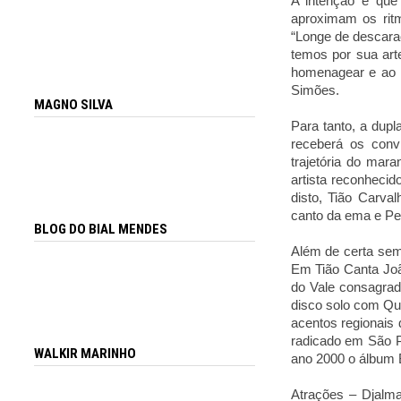
A intenção é que
aproximam os ritm
“Longe de descarac
temos por sua art
homenagear e ao m
Simões.
MAGNO SILVA
Para tanto, a dup
receberá os conv
trajetória do mar
artista reconhecid
disto, Tião Carv
canto da ema e Peb
BLOG DO BIAL MENDES
Além de certa sem
Em Tião Canta Joã
do Vale consagrad
disco solo com Qu
acentos regionais
radicado em São P
WALKIR MARINHO
ano 2000 o álbum
Atrações – Djalma