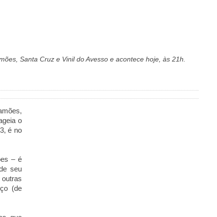
mões, Santa Cruz e Vinil do Avesso e acontece hoje, às 21h.
Camões,
ageia o
3, é no
ões – é
de seu
 outras
ço (de