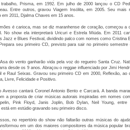
o trabalho, Prisma, em 1992. Em julho de 2000 lançou o CD Ped
eau. Entre outros, gravou Viagem Insólita, em 2005. Seu mais 
ado em 2011, Djalma Chaves em 15 anos.
amões é carioca, mas se diz maranhense de coração, começou a c
. No show ela interpretará Uricuri e Estrela Miúda. Em 2011 ca
s Jazz e Blues Festival, dividindo palco com nomes como Cristina 
Prepara seu primeiro CD, previsto para sair no primeiro semestre
 Asa do vento ganharão vida pela voz do regueiro Santa Cruz. Nat
tarra desde os 9 anos. Abraçou o reggae influenciado por Jimi Hendr
Gil e Raul Seixas. Gravou seu primeiro CD em 2000, Reflexão, ao 
 Livre, Felicidade e Positivo.
do Avesso cantará Coronel Antonio Bento e Carcará. A banda mar
m a proposta de criar músicas autorais inspiradas em nomes co
elin, Pink Floyd, Janis Joplin, Bob Dylan, Neil Young, entre 
 está em estúdio gravando seu primeiro disco.
sos, no repertório do show não faltarão outras músicas do ajud
ransformou em um dos maiores compositores da música popular bras