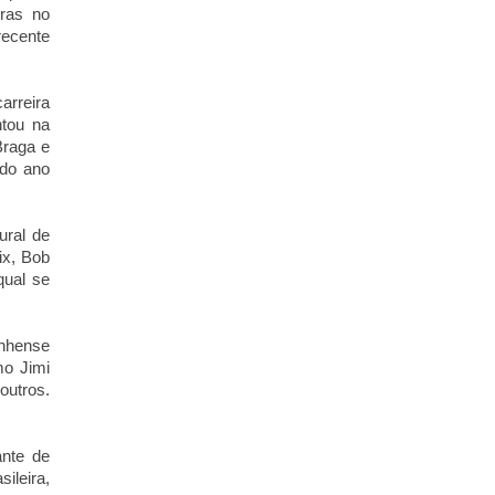
ras no
recente
arreira
ntou na
Braga e
 do ano
ural de
ix, Bob
qual se
anhense
mo Jimi
outros.
ante de
ileira,