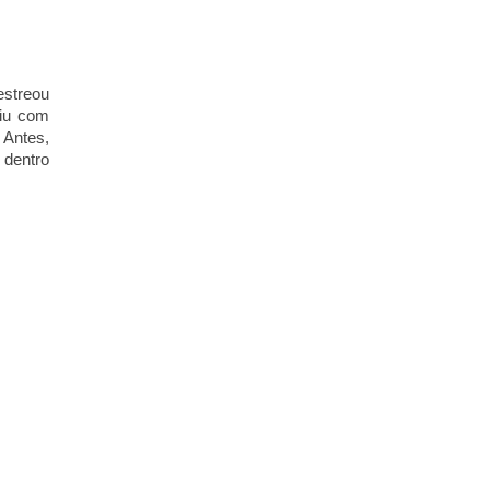
estreou
iu com
 Antes,
 dentro