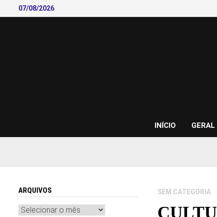
Skip
07/08/2026
to
content
INÍCIO
GERAL
ARQUIVOS
SEM CATEGORIA
CULT
Arquivos