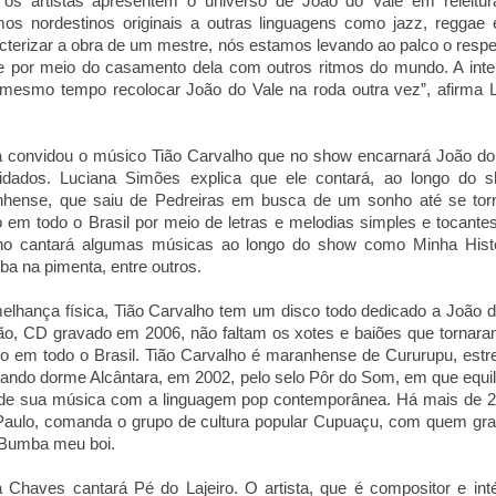
 os artistas apresentem o universo de João do Vale em releitu
os nordestinos originais a outras linguagens como jazz, reggae 
terizar a obra de um mestre, nós estamos levando ao palco o respe
e por meio do casamento dela com outros ritmos do mundo. A int
esmo tempo recolocar João do Vale na roda outra vez”, afirma 
la convidou o músico Tião Carvalho que no show encarnará João do
idados. Luciana Simões explica que ele contará, ao longo do s
anhense, que saiu de Pedreiras em busca de um sonho até se to
o em todo o Brasil por meio de letras e melodias simples e tocante
alho cantará algumas músicas ao longo do show como Minha Hist
a na pimenta, entre outros.
elhança física, Tião Carvalho tem um disco todo dedicado a João d
o, CD gravado em 2006, não faltam os xotes e baiões que tornar
o em todo o Brasil. Tião Carvalho é maranhense de Cururupu, est
ando dorme Alcântara, em 2002, pelo selo Pôr do Som, em que equil
 de sua música com a linguagem pop contemporânea. Há mais de 
aulo, comanda o grupo de cultura popular Cupuaçu, com quem gr
 Bumba meu boi.
 Chaves cantará Pé do Lajeiro. O artista, que é compositor e inté