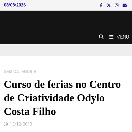
Skip
08/08/2026
to
content
MENU
SEM CATEGORIA
Curso de ferias no Centro
de Criatividade Odylo
Costa Filho
13/12/2013