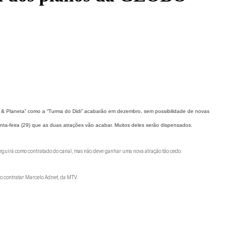
 & Planeta” como a “Turma do Didi” acabarão em dezembro, sem possibilidade de novas
ta-feira (29) que as duas atrações vão acabar. Muitos deles serão dispensados.
seguirá como contratado do canal, mas não deve ganhar uma nova atração tão cedo.
.
do contratar Marcelo Adnet, da MTV