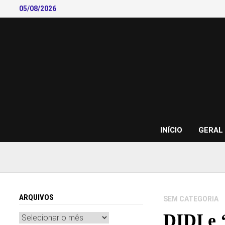
Skip
05/08/2026
to
content
INÍCIO
GERAL
ARQUIVOS
SEM CATEGORIA
DIDI e 
Arquivos