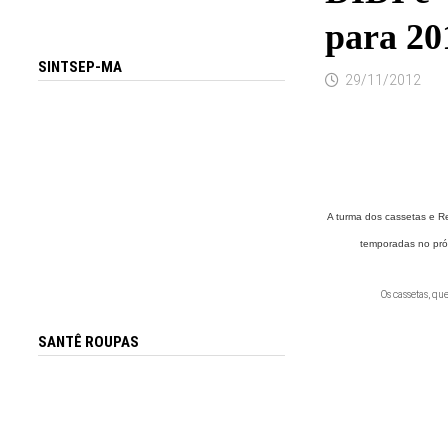
para 20
SINTSEP-MA
29/11/2012
A turma dos cassetas e R
temporadas no próx
Os cassetas, qu
SANTÊ ROUPAS