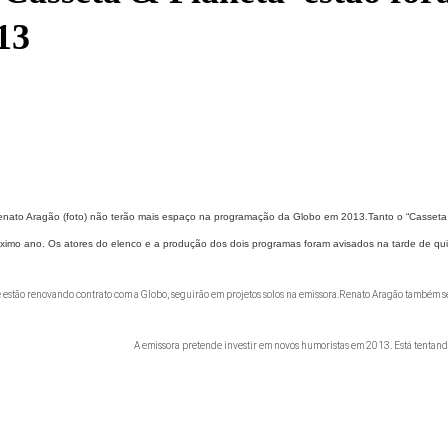
13
enato Aragão (foto) não terão mais espaço na programação da Globo em 2013.Tanto o “Casseta
imo ano. Os atores do elenco e a produção dos dois programas foram avisados na tarde de quin
e estão renovando contrato com a Globo, seguirão em projetos solos na emissora.Renato Aragão também 
A emissora pretende investir em novos humoristas em 2013. Está tentan