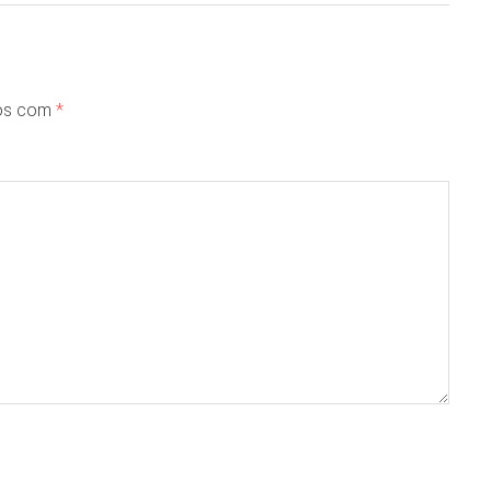
dos com
*