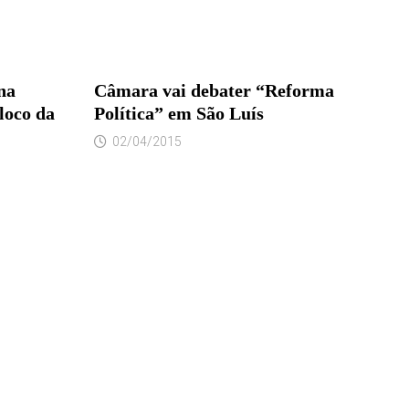
na
Câmara vai debater “Reforma
loco da
Política” em São Luís
02/04/2015