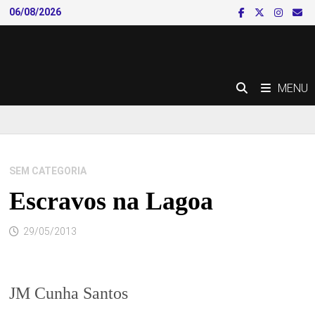
Skip
06/08/2026
to
content
MENU
SEM CATEGORIA
Escravos na Lagoa
29/05/2013
JM Cunha Santos