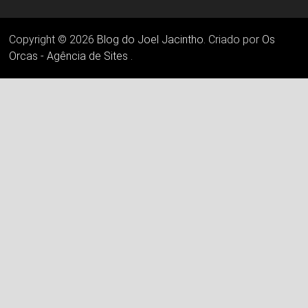
Copyright © 2026
Blog do Joel Jacintho
. Criado por
Os
Orcas - Agência de Sites
.