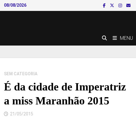
Skip
08/08/2026
to
content
MENU
SEM CATEGORIA
É da cidade de Imperatriz
a miss Maranhão 2015
21/05/2015