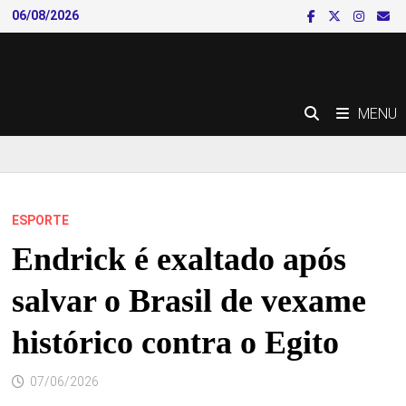
Skip
06/08/2026
to
content
MENU
ESPORTE
Endrick é exaltado após
salvar o Brasil de vexame
histórico contra o Egito
07/06/2026