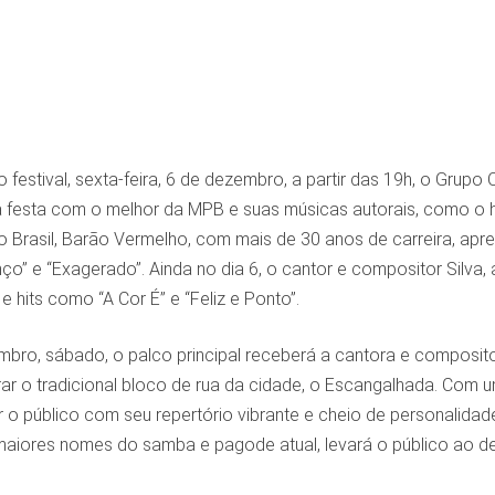
o festival, sexta-feira, 6 de dezembro, a partir das 19h, o Gr
 a festa com o melhor da MPB e suas músicas autorais, como o 
o Brasil, Barão Vermelho, com mais de 30 anos de carreira, ap
anço” e “Exagerado”. Ainda no dia 6, o cantor e compositor Silv
e hits como “A Cor É” e “Feliz e Ponto”.
mbro, sábado, o palco principal receberá a cantora e composi
ar o tradicional bloco de rua da cidade, o Escangalhada. Com um
o público com seu repertório vibrante e cheio de personalidade
 maiores nomes do samba e pagode atual, levará o público ao de