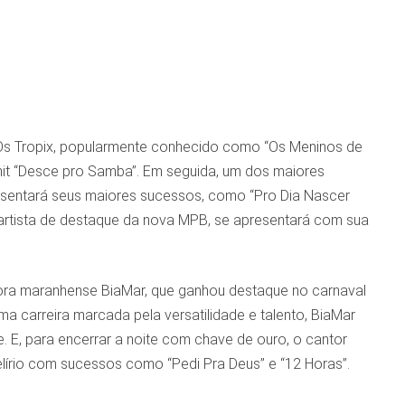
upo Os Tropix, popularmente conhecido como “Os Meninos de
hit “Desce pro Samba”. Em seguida, um dos maiores
resentará seus maiores sucessos, como “Pro Dia Nascer
a, artista de destaque da nova MPB, se apresentará com sua
tora maranhense BiaMar, que ganhou destaque no carnaval
a carreira marcada pela versatilidade e talento, BiaMar
. E, para encerrar a noite com chave de ouro, o cantor
lírio com sucessos como “Pedi Pra Deus” e “12 Horas”.