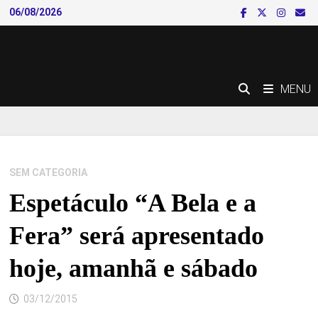
Skip
06/08/2026
to
content
MENU
SEM CATEGORIA
Espetáculo “A Bela e a
Fera” será apresentado
hoje, amanhã e sábado
03/12/2015