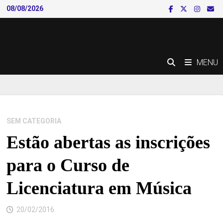
Skip
08/08/2026
to
content
MENU
SEM CATEGORIA
Estão abertas as inscrições
para o Curso de
Licenciatura em Música
20/02/2016