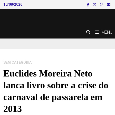
Skip
10/08/2026
to
content
MENU
SEM CATEGORIA
Euclides Moreira Neto
lanca livro sobre a crise do
carnaval de passarela em
2013