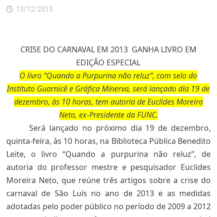
13/12/2013
CRISE DO CARNAVAL EM 2013 GANHA LIVRO EM
EDIÇÃO ESPECIAL
O livro
“Quando a Purpurina não reluz”,
com selo do
Instituto Guarnicê e Gráfica Minerva, será lançado dia 19 de
dezembro, às 10 horas, tem autoria de Euclides Moreira
Neto, ex-Presidente da FUNC.
Será lançado no próximo dia 19 de dezembro,
quinta-feira, às 10 horas, na Biblioteca Pública Benedito
Leite, o livro “Quando a purpurina não reluz”, de
autoria do professor mestre e pesquisador Euclides
Moreira Neto, que reúne três artigos sobre a crise do
carnaval de São Luís no ano de 2013 e as medidas
adotadas pelo poder público no período de 2009 a 2012