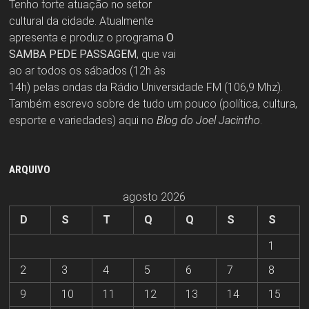
Tenho forte atuação no setor
cultural da cidade. Atualmente
apresenta e produz o programa
O
SAMBA PEDE PASSAGEM
, que vai
ao ar todos os sábados (12h às
14h) pelas ondas da Rádio Universidade FM (106,9 Mhz).
Também escrevo sobre de tudo um pouco (política, cultura,
esporte e variedades) aqui no
Blog do Joel Jacintho
.
ARQUIVO
agosto 2026
D
S
T
Q
Q
S
S
1
2
3
4
5
6
7
8
9
10
11
12
13
14
15