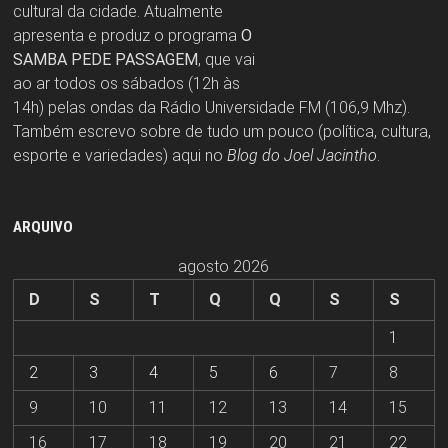
cultural da cidade. Atualmente
apresenta e produz o programa
O
SAMBA PEDE PASSAGEM
, que vai
ao ar todos os sábados (12h às
14h) pelas ondas da Rádio Universidade FM (106,9 Mhz).
Também escrevo sobre de tudo um pouco (política, cultura,
esporte e variedades) aqui no
Blog do Joel Jacintho
.
ARQUIVO
agosto 2026
D
S
T
Q
Q
S
S
1
2
3
4
5
6
7
8
9
10
11
12
13
14
15
16
17
18
19
20
21
22