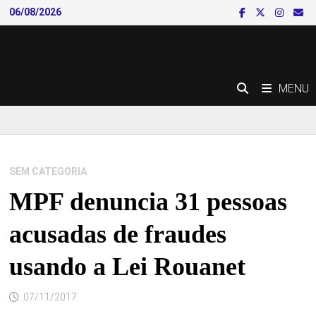
Skip
06/08/2026
to
content
MENU
SEM CATEGORIA
MPF denuncia 31 pessoas
acusadas de fraudes
usando a Lei Rouanet
07/11/2017