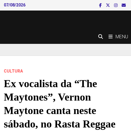
Skip
07/08/2026
to
content
MENU
CULTURA
Ex vocalista da “The
Maytones”, Vernon
Maytone canta neste
sábado, no Rasta Reggae