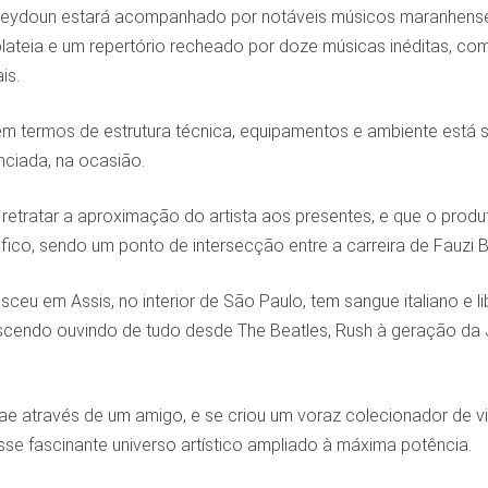
Beydoun estará acompanhado por notáveis músicos maranhense
plateia e um repertório recheado por doze músicas inéditas, com
is.
 em termos de estrutura técnica, equipamentos e ambiente est
nciada, na ocasião.
retratar a aproximação do artista aos presentes, e que o prod
co, sendo um ponto de intersecção entre a carreira de Fauzi Be
ceu em Assis, no interior de São Paulo, tem sangue italiano e 
rescendo ouvindo de tudo desde The Beatles, Rush à geração da
ae através de um amigo, e se criou um voraz colecionador de vi
se fascinante universo artístico ampliado à máxima potência.