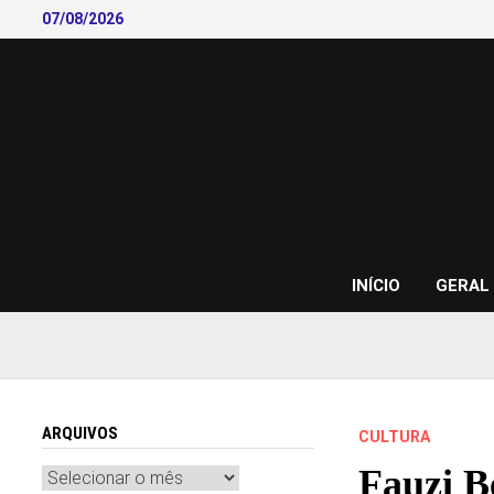
Skip
07/08/2026
to
content
INÍCIO
GERAL
ARQUIVOS
CULTURA
Fauzi B
Arquivos