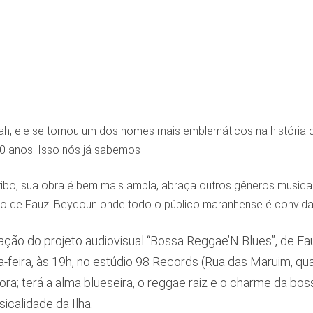
h, ele se tornou um dos nomes mais emblemáticos na história d
0 anos. Isso nós já sabemos
Tribo, sua obra é bem mais ampla, abraça outros gêneros music
lo de Fauzi Beydoun onde todo o público maranhense é convidad
ção do projeto audiovisual “Bossa Reggae’N Blues”, de Fau
-feira, às 19h, no estúdio 98 Records (Rua das Maruim, q
dora; terá a alma blueseira, o reggae raiz e o charme da bo
icalidade da Ilha.