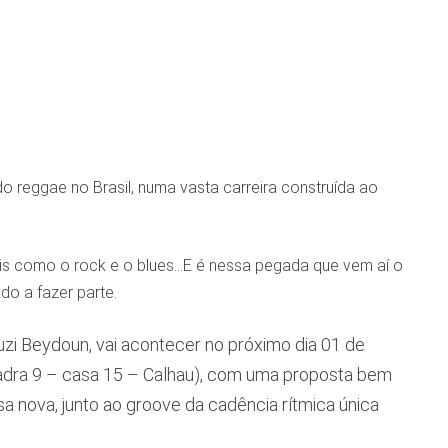
o reggae no Brasil, numa vasta carreira construída ao
ais como o rock e o blues…E é nessa pegada que vem aí o
o a fazer parte.
zi Beydoun, vai acontecer no próximo dia 01 de
uadra 9 – casa 15 – Calhau), com uma proposta bem
ssa nova, junto ao groove da cadência rítmica única