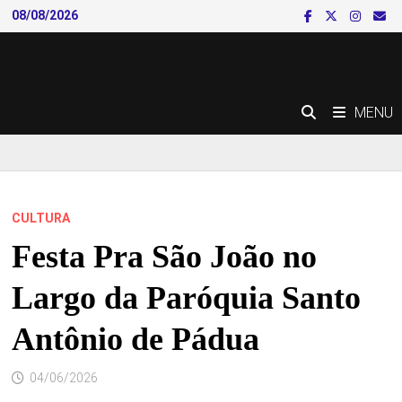
Skip
08/08/2026
to
content
MENU
CULTURA
Festa Pra São João no
Largo da Paróquia Santo
Antônio de Pádua
04/06/2026