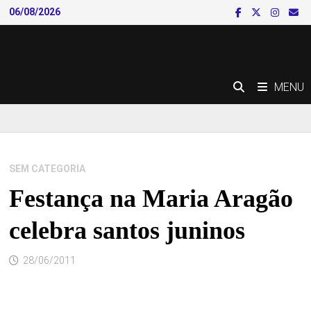
Skip
06/08/2026
to
content
MENU
SEM CATEGORIA
Festança na Maria Aragão
celebra santos juninos
28/06/2011