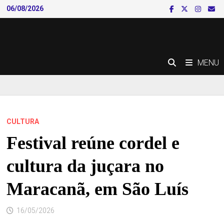
Skip
06/08/2026
to
content
MENU
CULTURA
Festival reúne cordel e
cultura da juçara no
Maracanã, em São Luís
16/05/2026