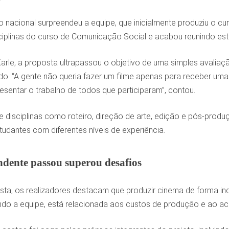
 nacional surpreendeu a equipe, que inicialmente produziu o cu
plinas do curso de Comunicação Social e acabou reunindo estu
rle, a proposta ultrapassou o objetivo de uma simples avaliaçã
o. “A gente não queria fazer um filme apenas para receber uma no
sentar o trabalho de todos que participaram”, contou.
e disciplinas como roteiro, direção de arte, edição e pós-prod
udantes com diferentes níveis de experiência.
ndente passou superou desafios
sta, os realizadores destacam que produzir cinema de forma in
undo a equipe, está relacionada aos custos de produção e ao ac