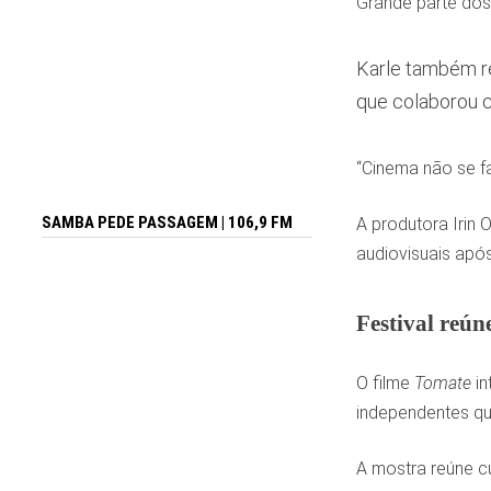
Grande parte dos 
Karle também r
que colaborou c
“Cinema não se fa
SAMBA PEDE PASSAGEM | 106,9 FM
A produtora Irin 
audiovisuais apó
Festival reún
O filme
Tomate
in
independentes que 
A mostra reúne cu