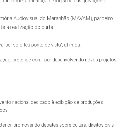
o transporte, alimentação e logística das gravações.
mória Audiovisual do Maranhão (MAVAM), parceiro
 a realização do curta.
 ser só o teu ponto de vista”, afirmou.
duação, pretende continuar desenvolvendo novos projetos
evento nacional dedicado à exibição de produções
icos.
erior, promovendo debates sobre cultura, direitos civis,