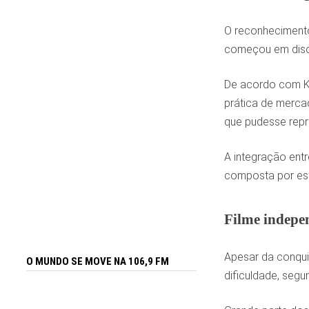
O reconhecimento
começou em disci
De acordo com Ka
prática de mercad
que pudesse repre
A integração entr
composta por est
Filme indepe
Apesar da conqui
O MUNDO SE MOVE NA 106,9 FM
dificuldade, seg