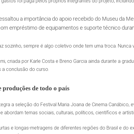
gastos foi paga pelos próprios integrantes do projeto, incluind
essaltou a importância do apoio recebido do Museu da Me
om empréstimo de equipamentos e suporte técnico durante
z sozinho, sempre é algo coletivo onde tem uma troca. Nunca vai
Omi, criada por Karle Costa e Breno Garcia ainda durante a gra
s a conclusão do curso.
e produções de todo o país
tegra a seleção do Festival Maria Joana de Cinema Canábico, 
abordam temas sociais, culturais, políticos, científicos e artíst
rtas e longas-metragens de diferentes regiões do Brasil e do ext