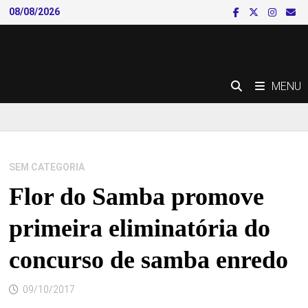
Skip
08/08/2026
to
content
MENU
SEM CATEGORIA
Flor do Samba promove
primeira eliminatória do
concurso de samba enredo
09/10/2017