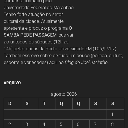
Jornalista formado pela
Universidade Federal do Maranhão.
Tenho forte atuação no setor
cultural da cidade. Atualmente
apresenta e produz o programa
O
SAMBA PEDE PASSAGEM
, que vai
ao ar todos os sábados (12h às
14h) pelas ondas da Rádio Universidade FM (106,9 Mhz).
Também escrevo sobre de tudo um pouco (política, cultura,
esporte e variedades) aqui no
Blog do Joel Jacintho
.
ARQUIVO
agosto 2026
D
S
T
Q
Q
S
S
1
2
3
4
5
6
7
8