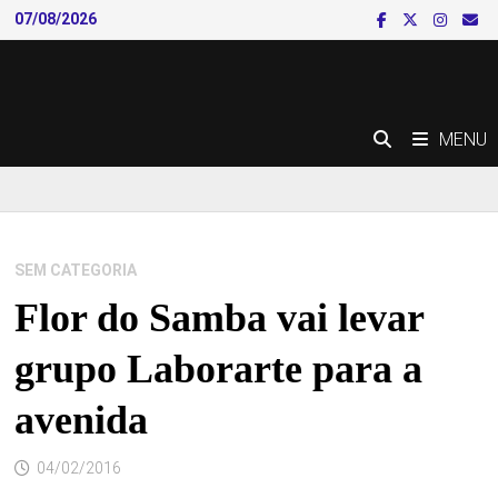
Skip
07/08/2026
to
content
MENU
SEM CATEGORIA
Flor do Samba vai levar
grupo Laborarte para a
avenida
04/02/2016