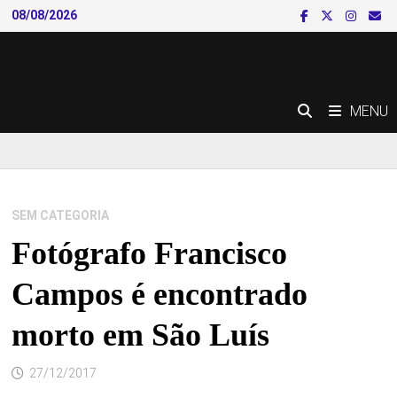
Skip
08/08/2026
to
content
MENU
SEM CATEGORIA
Fotógrafo Francisco
Campos é encontrado
morto em São Luís
27/12/2017