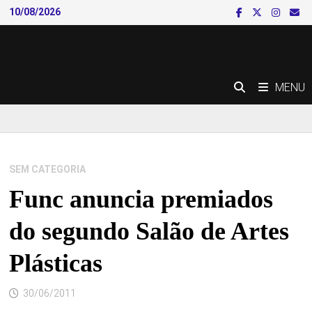
Skip
10/08/2026
to
content
MENU
SEM CATEGORIA
Func anuncia premiados
do segundo Salão de Artes
Plásticas
30/06/2011