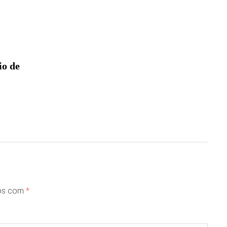
io de
dos com
*