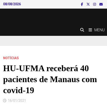
Skip
08/08/2026
to
content
MENU
NOTÍCIAS
HU-UFMA receberá 40
pacientes de Manaus com
covid-19
16/01/2021