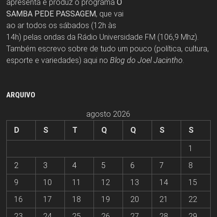
apresenta e produz o programa
O
SAMBA PEDE PASSAGEM
, que vai
ao ar todos os sábados (12h às
14h) pelas ondas da Rádio Universidade FM (106,9 Mhz).
Também escrevo sobre de tudo um pouco (política, cultura,
esporte e variedades) aqui no
Blog do Joel Jacintho
.
ARQUIVO
agosto 2026
D
S
T
Q
Q
S
S
1
2
3
4
5
6
7
8
9
10
11
12
13
14
15
16
17
18
19
20
21
22
23
24
25
26
27
28
29