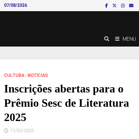
Skip
07/08/2026
to
content
MENU
CULTURA
/
NOTÍCIAS
Inscrições abertas para o
Prêmio Sesc de Literatura
2025
11/02/2025