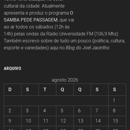
cultural da cidade. Atualmente
apresenta e produz o programa
O
SAMBA PEDE PASSAGEM
, que vai
ao ar todos os sábados (12h às
14h) pelas ondas da Rádio Universidade FM (106,9 Mhz).
Também escrevo sobre de tudo um pouco (política, cultura,
esporte e variedades) aqui no
Blog do Joel Jacintho
.
ARQUIVO
agosto 2026
D
S
T
Q
Q
S
S
1
2
3
4
5
6
7
8
9
10
11
12
13
14
15