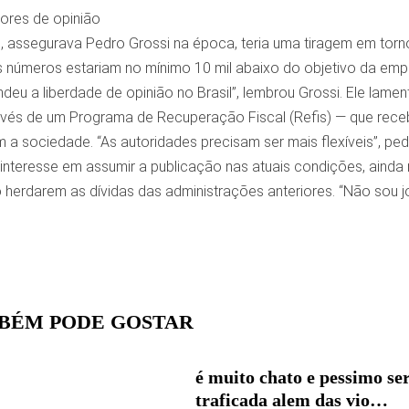
ores de opinião
l, assegurava Pedro Grossi na época, teria uma tiragem em torn
s números estariam no mínimo 10 mil abaixo do objetivo da empr
deu a liberdade de opinião no Brasil”, lembrou Grossi. Ele lam
vés de um Programa de Recuperação Fiscal (Refis) — que rece
a sociedade. “As autoridades precisam ser mais flexíveis”, ped
 interesse em assumir a publicação nas atuais condições, ainda
herdarem as dívidas das administrações anteriores. “Não sou jorn
BÉM PODE GOSTAR
é muito chato e pessimo se
traficada alem das vio…