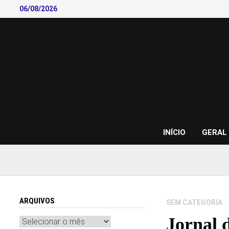
Skip
06/08/2026
to
content
INÍCIO
GERAL
ARQUIVOS
SEM CATEGORIA
Jornal 
Arquivos