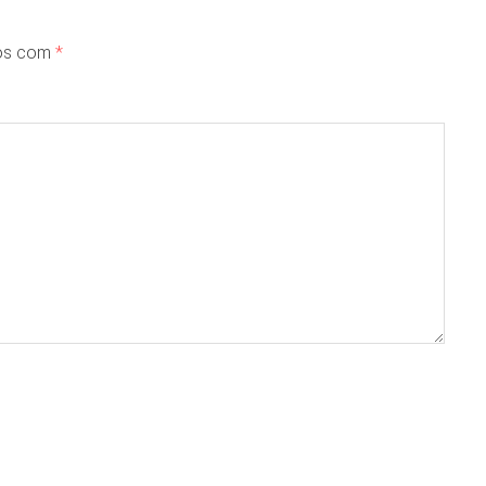
dos com
*