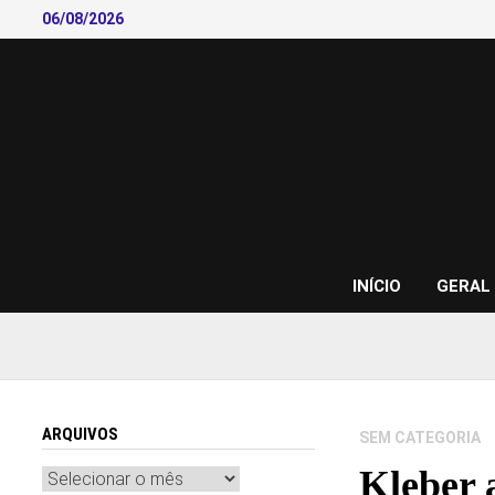
Skip
06/08/2026
to
content
INÍCIO
GERAL
ARQUIVOS
SEM CATEGORIA
Kleber a
Arquivos