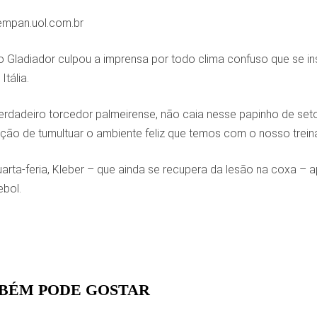
vempan.uol.com.br
 o Gladiador culpou a imprensa por todo clima confuso que se i
Itália.
erdadeiro torcedor palmeirense, não caia nesse papinho de seto
ão de tumultuar o ambiente feliz que temos com o nosso treina
uarta-feria, Kleber – que ainda se recupera da lesão na coxa 
bol.
BÉM PODE GOSTAR